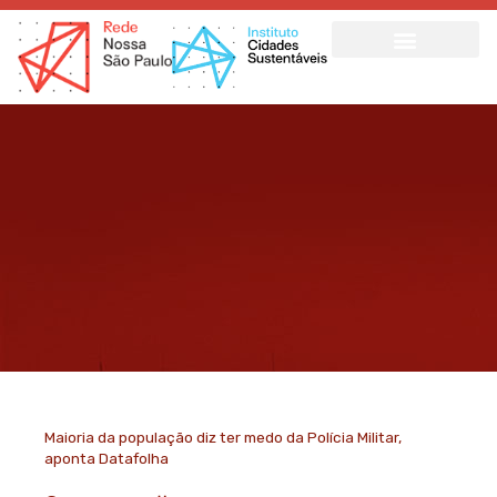
Ir
para
o
conteúdo
Maioria da população diz ter medo da Polícia Militar,
aponta Datafolha