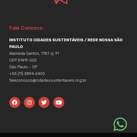
Fale Conosco
INSTITUTO CIDADES SUSTENTÁVEIS / REDE NOSSA SÃO
PAULO
Alameda Santos, 1787, cj. 91
CEP 01419-002
São Paulo – SP
+55 (11) 3894-2400
faleconosco@cidadessustentaveis.org.br
F
I
T
Y
a
n
w
o
c
s
i
u
e
t
t
t
b
a
t
u
o
g
e
b
o
r
r
e