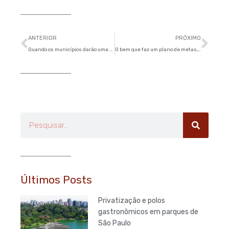
Anterior
Pró
ANTERIOR
PRÓXIMO
Quando os municípios darão uma destinação correta a seus resíduos?
O bem que faz um plano de metas, por Maurício Broinizi
Pesquisar
Últimos Posts
Privatização e polos
gastronômicos em parques de
São Paulo