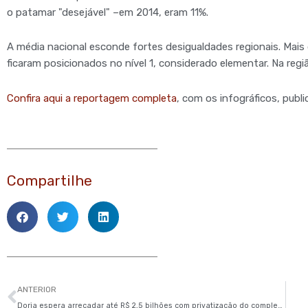
o patamar "desejável" –em 2014, eram 11%.
A média nacional esconde fortes desigualdades regionais. Mais
ficaram posicionados no nível 1, considerado elementar. Na regiã
Confira aqui a reportagem completa
, com os infográficos, publi
Compartilhe
Anterior
ANTERIOR
Doria espera arrecadar até R$ 2,5 bilhões com privatização do complexo de Interlagos