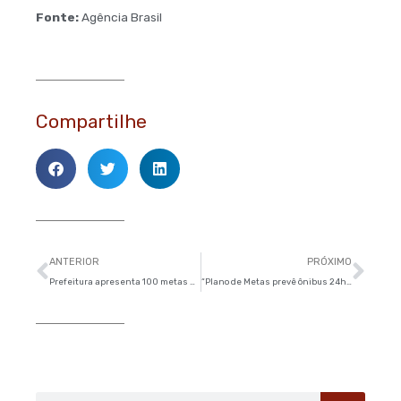
Fonte:
Agência Brasil
Compartilhe
Anterior
Pró
ANTERIOR
PRÓXIMO
Prefeitura apresenta 100 metas para a cidade de São Paulo
“Plano de Metas prevê ônibus 24h” – Destak Jornal