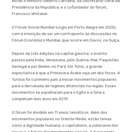
estão o ministro Gilberto Carvalho, da Secretaria-Geral da
Presidência da República, e o cofundador do fórum,
Francisco Whitaker.
O Fórum Social Mundial surgiu em Porto Alegre em 2000,
com a intenção de ser um contraponto às discussões do
Fórum Econômico Mundial, que ocorre em Davos, na Suíça.
Depois de três edições na capital gaúcha, o evento
passou pela Índia, Venezuela, pelo Quênia, Mali, Paquistão,
Senegal e por Belém, no Pará. Em Túnis, a grande
expectativa é que a Primavera Árabe seja um dos focos. A
Tunísia foi o primeiro país a iniciar movimentos populares
para a derrubada de regimes ditatoriais na região. Esses
movimentos se espalharam para o Egito e a Síria e
completam dois anos em 2013.
O fórum foi dividido em 11 eixos temáticos. Além dos
movimentos populares no Oriente Médio, estão temas
como a dignidade humana, o capitalismo, a soberania dos
povos e o futuro dos movimentos sociais. A maior parte