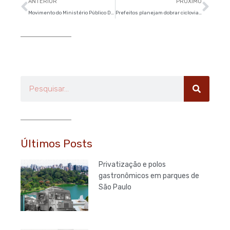
Anterior
Pró
ANTERIOR
PRÓXIMO
Movimento do Ministério Público Democrático divuga nota contra redução da maioridade penal
Prefeitos planejam dobrar ciclovias de capitais até 2016
Pesquisar
Últimos Posts
Privatização e polos
gastronômicos em parques de
São Paulo