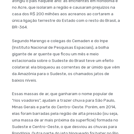
atingiu o país naquele ano: as enchentes em Rondônia e
no Acre, que isolaram a região e causaram prejuízos na
casa dos R$ 200 milhões aos acreanos ao cortarem a
única ligação terrestre do Estado com o resto do Brasil, a
BR-364.
Segundo Marengo e colegas do Cemaden e do Inpe
(Instituto Nacional de Pesquisas Espaciais), a bolha
gigante de ar quente que ficou um mês e meio
estacionada sobre o Sudeste do Brasil teve um efeito
colateral: ela bloqueou as correntes de ar úmido que vêm
da Amazônia para o Sudeste, os chamados jatos de
baixos níveis.
Essas massas de ar, que ganharam o nome popular de
“rios voadores”, ajudam a trazer chuva para São Paulo,
Minas Gerais e parte do Centro-Oeste. Porém, em 2014,
elas foram barradas pela região de alta pressão (ou seja,
uma massa de ar mais próxima da superfície) formada no
Sudeste e Centro-Oeste, o que desviou as chuvas para
Rondônia. Outra parte do jato bloqueado foi bater no Rio