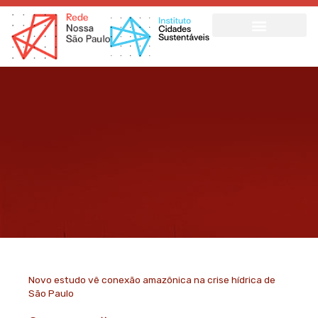
Ir
para
o
conteúdo
Novo estudo vê conexão amazônica na crise hídrica de
São Paulo