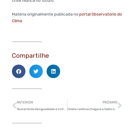
crise hídrica no futuro.”
Matéria originalmente publicada no
portal Observatório do
Clima
Compartilhe
Anterior
Pró
ANTERIOR
PRÓXIMO
“Aumento da desigualdade é sintoma de que algo está errado”
Coleta seletiva chegará a todos os distritos de São Paulo