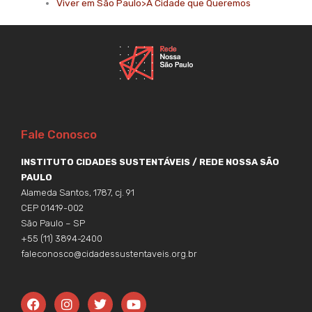
Viver em São Paulo>A Cidade que Queremos
Fale Conosco
INSTITUTO CIDADES SUSTENTÁVEIS / REDE NOSSA SÃO
PAULO
Alameda Santos, 1787, cj. 91
CEP 01419-002
São Paulo – SP
+55 (11) 3894-2400
faleconosco@cidadessustentaveis.org.br
F
I
T
Y
a
n
w
o