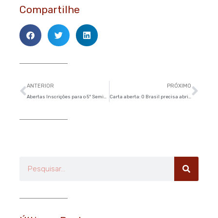
Compartilhe
Anterior
Pró
ANTERIOR
PRÓXIMO
Abertas Inscrições para o 5º Seminário Estadual Água e Saúde
Carta aberta: O Brasil precisa abrir escolas, não fechá-las
Pesquisar