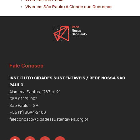
Viver em São Paulo>A Cidade que Queremos
Fale Conosco
INSTITUTO CIDADES SUSTENTÁVEIS / REDE NOSSA SÃO
PAULO
Alameda Santos, 1787, cj. 91
CEP 01419-002
São Paulo – SP
+55 (11) 3894-2400
faleconosco@cidadessustentaveis.org.br
F
I
T
Y