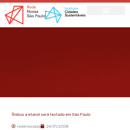
Ir
para
o
conteúdo
Ônibus a etanol será testado em São Paulo
redenossasp
24/01/2008