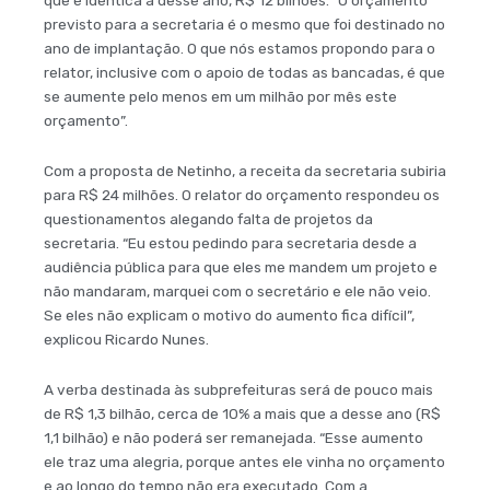
que é idêntica a desse ano, R$ 12 bilhões. “O orçamento
previsto para a secretaria é o mesmo que foi destinado no
ano de implantação. O que nós estamos propondo para o
relator, inclusive com o apoio de todas as bancadas, é que
se aumente pelo menos em um milhão por mês este
orçamento”.
Com a proposta de Netinho, a receita da secretaria subiria
para R$ 24 milhões. O relator do orçamento respondeu os
questionamentos alegando falta de projetos da
secretaria. “Eu estou pedindo para secretaria desde a
audiência pública para que eles me mandem um projeto e
não mandaram, marquei com o secretário e ele não veio.
Se eles não explicam o motivo do aumento fica difícil”,
explicou Ricardo Nunes.
A verba destinada às subprefeituras será de pouco mais
de R$ 1,3 bilhão, cerca de 10% a mais que a desse ano (R$
1,1 bilhão) e não poderá ser remanejada. “Esse aumento
ele traz uma alegria, porque antes ele vinha no orçamento
e ao longo do tempo não era executado. Com a