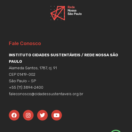
Fale Conosco
INSTITUTO CIDADES SUSTENTÁVEIS / REDE NOSSA SÃO
PAULO
Alameda Santos, 1787, cj. 91
CEP 01419-002
São Paulo – SP
+55 (11) 3894-2400
faleconosco@cidadessustentaveis.org.br
F
I
T
Y
a
n
w
o
c
s
i
u
e
t
t
t