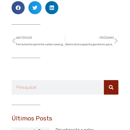
Anterior
Pró
ANTERIOR
PRÓXIMO
Ferramenta permite saber como governos gastam os recursos públicos
Seminário capacita gestores para desenvolvimento sustentável das cidades
Pesquisar
Últimos Posts