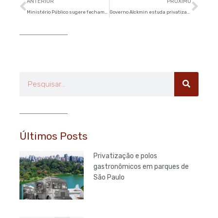
Anterior
Pró
ANTERIOR
PRÓXIMO
Ministério Público sugere fechamento parcial da avenida Paulista
Governo Alckmin estuda privatizar dois monotrilhos de SP
Pesquisar
Últimos Posts
Privatização e polos
gastronômicos em parques de
São Paulo