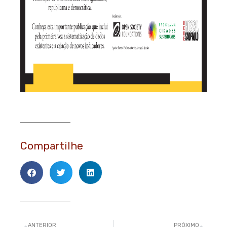
Compartilhe
Anterior
Pró
ANTERIOR
PRÓXIMO