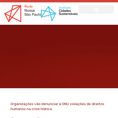
Ir
para
o
conteúdo
Organizações vão denunciar à ONU violações de direitos
humanos na crise hídrica