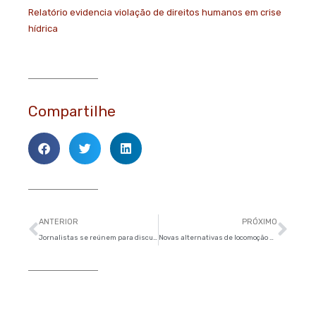
Relatório evidencia violação de direitos humanos em crise
hídrica
Compartilhe
Anterior
Pró
ANTERIOR
PRÓXIMO
Jornalistas se reúnem para discutir desafios do século para cobertura ambiental
Novas alternativas de locomoção melhoram trânsito em São Paulo