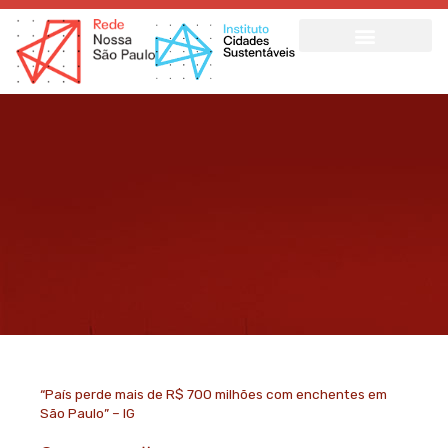
Ir
para
o
conteúdo
“País perde mais de R$ 700 milhões com enchentes em
São Paulo” – IG