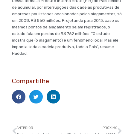
Dessa forma, o Produto Interno Bruto (PIB) do País deixou
de acumular, por interrupções das cadeias produtivas de
empresas paulistanas ocasionadas pelos alagamentos, só
em 2008, R$ 560 milhões. Projetando para 2013, caso os
mesmos pontos de alagamento sejam registrados, o
estudo fala em perdas de R$ 762 milhões. "O estudo
mostra que (o alagamento) é um fenômeno local. Mas ele
impacta toda a cadeia produtiva, todo o País", resume
Haddad.
Compartilhe
Anterior
Pró
ANTERIOR
PRÓXIMO