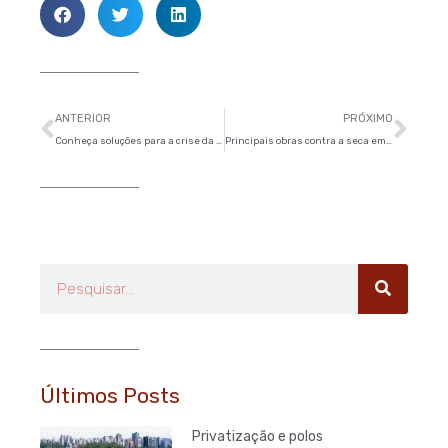
Anterior
Pró
ANTERIOR
PRÓXIMO
Conheça soluções para a crise da água em 6 cidades do mundo
Principais obras contra a seca em São Paulo ficarão prontas após 2015
Pesquisar
Últimos Posts
Privatização e polos