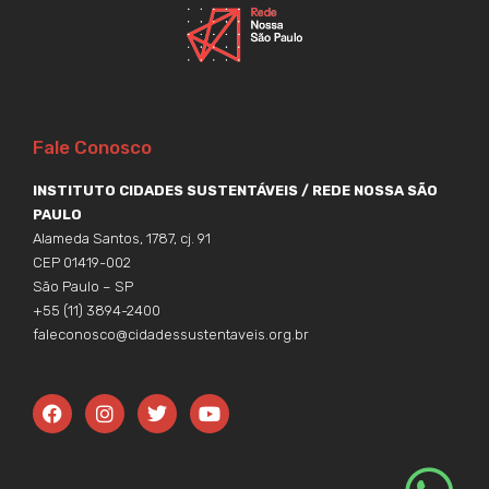
Fale Conosco
INSTITUTO CIDADES SUSTENTÁVEIS / REDE NOSSA SÃO
PAULO
Alameda Santos, 1787, cj. 91
CEP 01419-002
São Paulo – SP
+55 (11) 3894-2400
faleconosco@cidadessustentaveis.org.br
F
I
T
Y
a
n
w
o
c
s
i
u
e
t
t
t
b
a
t
u