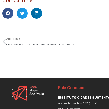
Compartilhe
Anterior
ANTERIOR
Um olhar interdisciplinar sobre a seca em São Paulo
Fale Conosco
INSTITUTO CIDADES SUSTENTÁ
Alameda Santos, 1787, cj. 91