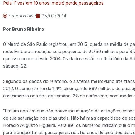
Pela 1ª vez em 10 anos, metrô perde passageiros
redenossasp
25/03/2014
Por Bruno Ribeiro
O Metrô de São Paulo registrou, em 2013, queda na média de p
rede. Embora a redução seja pequena, de 3,750 milhões para 3,7
que isso ocorre desde 2004. Os dados estão no Relatório da A
sábado, 22.
Segundo os dados do relatório, o sistema metroviário até tra
2012. O aumento foi de 1,4%, alcançando 889 milhões de passa
crescimento nos fins de semana: 2% de acréscimo, com média de
"Em um ano em que não houve inauguração de estações, esse
de sua saturação nos dias úteis. Não há mais capacidade de ab
Horácio Augusto Figueira. Para ele, os números indicam que o 
para transportar os passageiros nos horários de pico dos dias ú