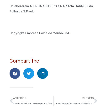
Colaboraram ALENCAR IZIDORO e MARIANA BARROS, da
Folha de S.Paulo
Copyright Empresa Folha da Manhã S/A.
Compartilhe
Anterior
Pró
ANTERIOR
PRÓXIMO
Seminário discute o Programa Leve Leite e o orçamento de Educação da cidade de São Paulo
“Plano de metas de Kassab terá primeira audiência no dia 8” – O Estado de S.Paulo