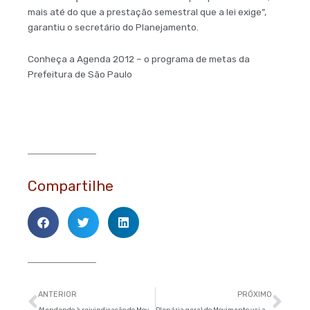
mais até do que a prestação semestral que a lei exige”,
garantiu o secretário do Planejamento.
Conheça a Agenda 2012 – o programa de metas da
Prefeitura de São Paulo
Compartilhe
Anterior
Pró
ANTERIOR
PRÓXIMO
Atendendo à reivindicação do Movimento, Câmara instala Frente Parlamentar Para a Implementação dos Conselhos de Representantes
Plenária geral do Movimento vai abordar audiências da Agenda 2012 e lançamento do IRBEM