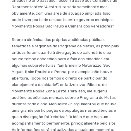
criados no ano passado, fossem a base dos Conselhos de
Representantes: “A estrutura seria semelhante mas,
obviamente, com uma área de atuação ampliada. Isso
pode fazer parte de um pacto entre governo municipal,
Movimento Nossa São Paulo e Câmara dos vereadores”.
Sobre a dinâmica das próprias audiências públicas
temáticas e regionais do Programa de Metas, as principais
críticas foram quanto à divulgação do calendário e ao
pouco tempo concedido para a fala dos cidadãos em
algumas subprefeituras. “Em Ermelino Matarazzo, São
Miguel, Itaim Paulista e Penha, por exemplo, não houve
abertura. Todos nós temos o direito de participar do
planejamento da cidade!”, enfatizou Ivan Ribeiro, do
Movimento Nossa Zona Leste. Para isso, ele sugeriu
audiências públicas mensais sobre o Programa de Metas
durante todo o ano. Manuelito Jr. argumentou que houve
uma grande participação da população nas audiências e
que a divulgação foi “relativa”. “A idéia é que haja um
acompanhamento permanente, principalmente pelo site.
As informações serão atualizadas a qualquer momento,