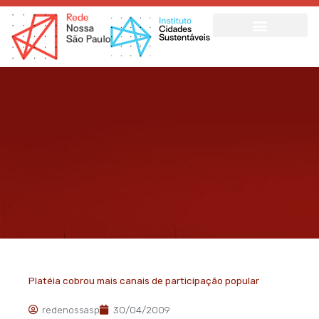
Ir
para
o
conteúdo
Platéia cobrou mais canais de participação popular
redenossasp
30/04/2009