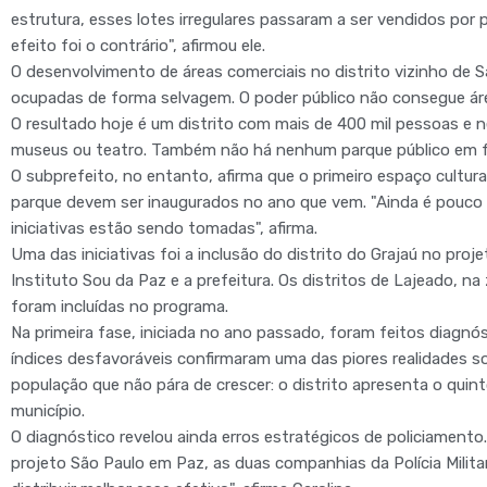
estrutura, esses lotes irregulares passaram a ser vendidos por
efeito foi o contrário", afirmou ele.
O desenvolvimento de áreas comerciais no distrito vizinho de 
ocupadas de forma selvagem. O poder público não consegue área 
O resultado hoje é um distrito com mais de 400 mil pessoas e 
museus ou teatro. Também não há nenhum parque público em 
O subprefeito, no entanto, afirma que o primeiro espaço cultural
parque devem ser inaugurados no ano que vem. "Ainda é pouco 
iniciativas estão sendo tomadas", afirma.
Uma das iniciativas foi a inclusão do distrito do Grajaú no pro
Instituto Sou da Paz e a prefeitura. Os distritos de Lajeado, na
foram incluídas no programa.
Na primeira fase, iniciada no ano passado, foram feitos diagnós
índices desfavoráveis confirmaram uma das piores realidades s
população que não pára de crescer: o distrito apresenta o quin
município.
O diagnóstico revelou ainda erros estratégicos de policiament
projeto São Paulo em Paz, as duas companhias da Polícia Milit