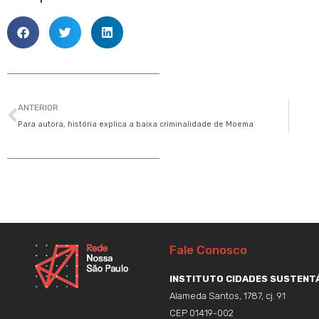
Anterior
ANTERIOR
Para autora, história explica a baixa criminalidade de Moema
Fale Conosco
INSTITUTO CIDADES SUSTENTÁ
Alameda Santos, 1787, cj. 91
CEP 01419-002