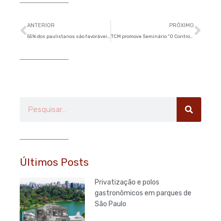
Anterior
Pró
ANTERIOR
PRÓXIMO
55% dos paulistanos são favoráveis à proposta de Renda Básica de Cidadania
TCM promove Seminário “O Controle Externo e a Constituição”
Pesquisar
Últimos Posts
Privatização e polos
gastronômicos em parques de
São Paulo