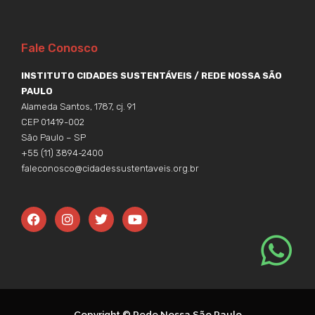
Fale Conosco
INSTITUTO CIDADES SUSTENTÁVEIS / REDE NOSSA SÃO
PAULO
Alameda Santos, 1787, cj. 91
CEP 01419-002
São Paulo – SP
+55 (11) 3894-2400
faleconosco@cidadessustentaveis.org.br
F
I
T
Y
a
n
w
o
c
s
i
u
e
t
t
t
b
a
t
u
o
g
e
b
o
r
r
e
k
a
m
Copyright © Rede Nossa São Paulo