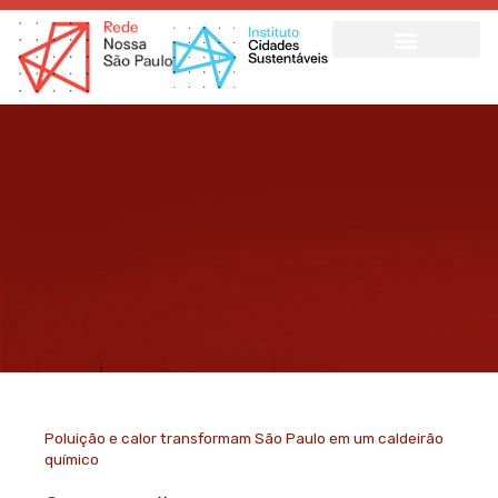
Ir
para
o
conteúdo
Poluição e calor transformam São Paulo em um caldeirão
químico