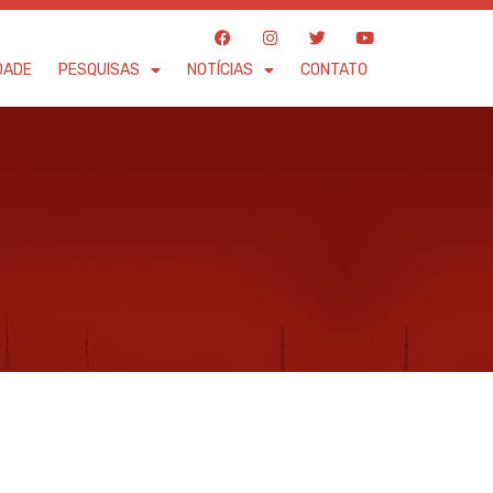
F
I
T
Y
a
n
w
o
c
s
i
u
DADE
PESQUISAS
NOTÍCIAS
CONTATO
e
t
t
t
b
a
t
u
o
g
e
b
o
r
r
e
k
a
m