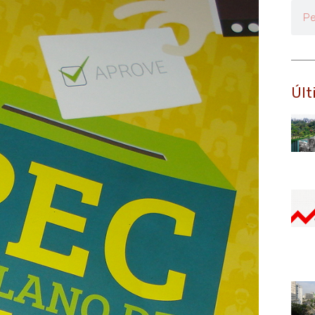
Pesq
Últ