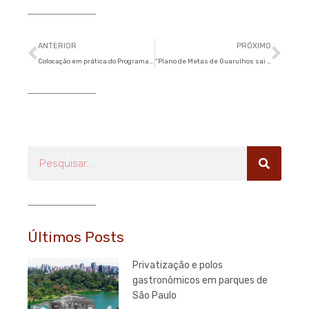
Anterior
Pró
ANTERIOR
PRÓXIMO
Colocação em prática do Programa Cidades Sustentáveis é desafio para gestores municipais
“Plano de Metas de Guarulhos sai na próxima semana” – Folha Metropolitana
Pesquisar
Últimos Posts
Privatização e polos
gastronômicos em parques de
São Paulo