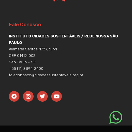
Fale Conosco
INSTITUTO CIDADES SUSTENTÁVEIS / REDE NOSSA SÃO
PAULO
Alameda Santos, 1787, cj. 91
CEP 01419-002
São Paulo – SP
+55 (11) 3894-2400
faleconosco@cidadessustentaveis.org.br
F
I
T
Y
a
n
w
o
c
s
i
u
e
t
t
t
b
a
t
u
o
g
e
b
o
r
r
e
k
a