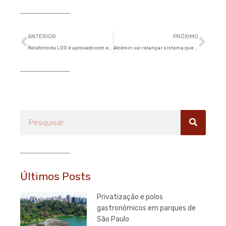
Anterior
Pró
ANTERIOR
PRÓXIMO
Relatório da LDO é aprovado com emendas de transparência
Alckmin vai relançar sistema que já custou R$ 30 milhões e não funciona
Pesquisar
Últimos Posts
Privatização e polos
gastronômicos em parques de
São Paulo