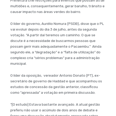
Prefeitura crie restrições para eventos que possam atrair
multidões e, consequentemente, gerar barulho, trânsito e
causar impacto nas áreas verdes do bairro.
O líder do governo, Aurélio Nomura (PSDB), disse que o PL
vai evoluir depois do dia 3 de julho, antes da segunda
votação. “A partir daí teremos um caminho. O que se
discute é a necessidade de buscarmos pessoas que
possam gerir mais adequadamente o Pacaembu.” Ainda
segundo ele, a “degradação” e a “falta de utilização” do
complexo cria “sérios problemas” para a administração
municipal.
O líder da oposição, vereador Antonio Donato (PT), ex-
secretário de governo de Haddad e que acompanhou os
estudos de concessão da gestão anterior, classificou
como “apressada” a votação em primeira discussão.
“[O estudo] Estava bastante avançado. A atual gestão
preferiu não usar o acúmulo de dois anos de debate e
fazer uma discussão absolutamente apressada sobre