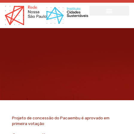
Ir
para
o
conteúdo
Projeto de concessão do Pacaembu é aprovado em
primeira votação