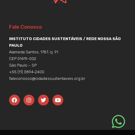
Fale Conosco
INSTITUTO CIDADES SUSTENTÁVEIS / REDE NOSSA SÃO
PAULO
Alameda Santos, 1787, cj. 91
CEP 01419-002
São Paulo – SP
+55 (11) 3894-2400
faleconosco@cidadessustentaveis.org.br
F
I
T
Y
a
n
w
o
c
s
i
u
e
t
t
t
b
a
t
u
o
g
e
b
o
r
r
e