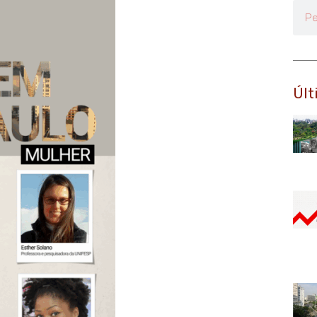
Pesq
Últ