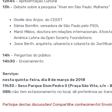
12h45
– Apresentação Cultural
13h
– Debate sobre a pesquisa “Viver em São Paulo: Mulheres”
Giselle dos Anjos, do CEERT
Sâmia Bomfim, vereadora de São Paulo pelo PSOL
Manô Miklos, doutora em relações internacionais. Ativis
América Latina da Open Society Foundations.
Joice Berth, arquiteta, urbanista e colunista do Justific
14h
– Perguntas do público
14h30
– Encerramento
Serviço:
nesta quinta-feira, dia 8 de março de 2018
11h30 – Sesc Parque Dom Pedro II (Praça São Vito, s/n – 
OBS:
não tem estacionamento no local, dê preferência ao tran
Participe destas discussões! Compartilhe conhecimento! Envol