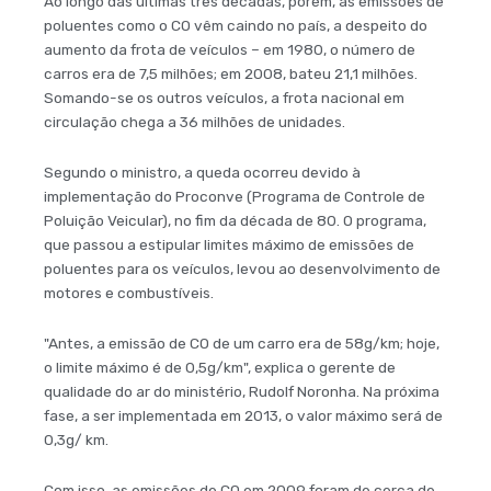
Ao longo das últimas três décadas, porém, as emissões de
poluentes como o CO vêm caindo no país, a despeito do
aumento da frota de veículos – em 1980, o número de
carros era de 7,5 milhões; em 2008, bateu 21,1 milhões.
Somando-se os outros veículos, a frota nacional em
circulação chega a 36 milhões de unidades.
Segundo o ministro, a queda ocorreu devido à
implementação do Proconve (Programa de Controle de
Poluição Veicular), no fim da década de 80. O programa,
que passou a estipular limites máximo de emissões de
poluentes para os veículos, levou ao desenvolvimento de
motores e combustíveis.
"Antes, a emissão de CO de um carro era de 58g/km; hoje,
o limite máximo é de 0,5g/km", explica o gerente de
qualidade do ar do ministério, Rudolf Noronha. Na próxima
fase, a ser implementada em 2013, o valor máximo será de
0,3g/ km.
Com isso, as emissões de CO em 2009 foram de cerca de