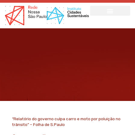
Ir
para
o
conteúdo
“Relatório do governo culpa carro e moto por poluição no
trânsito” – Folha de S.Paulo