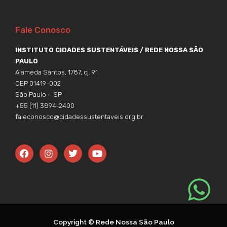
Fale Conosco
INSTITUTO CIDADES SUSTENTÁVEIS / REDE NOSSA SÃO
PAULO
Alameda Santos, 1787, cj. 91
CEP 01419-002
São Paulo – SP
+55 (11) 3894-2400
faleconosco@cidadessustentaveis.org.br
F
I
T
Y
a
n
w
o
c
s
i
u
e
t
t
t
b
a
t
u
o
g
e
b
o
r
r
e
k
a
m
Copyright © Rede Nossa São Paulo