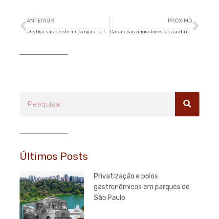
Anterior
Pró
ANTERIOR
PRÓXIMO
Justiça suspende mudanças na ‘Lei do Psiu’ em São Paulo
Casas para moradores dos jardins Helena e Romano ainda demoram dois anos
Pesquisar
Últimos Posts
Privatização e polos
gastronômicos em parques de
São Paulo