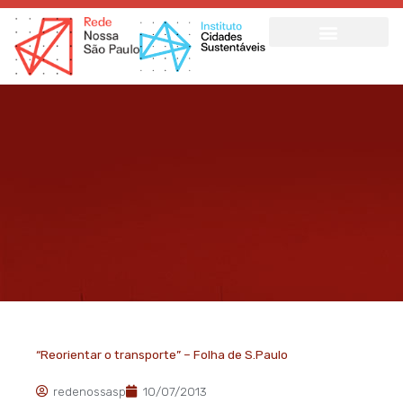
Ir
para
o
conteúdo
“Reorientar o transporte” – Folha de S.Paulo
redenossasp
10/07/2013