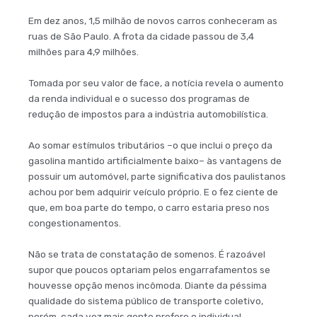
Em dez anos, 1,5 milhão de novos carros conheceram as
ruas de São Paulo. A frota da cidade passou de 3,4
milhões para 4,9 milhões.
Tomada por seu valor de face, a notícia revela o aumento
da renda individual e o sucesso dos programas de
redução de impostos para a indústria automobilística.
Ao somar estímulos tributários –o que inclui o preço da
gasolina mantido artificialmente baixo– às vantagens de
possuir um automóvel, parte significativa dos paulistanos
achou por bem adquirir veículo próprio. E o fez ciente de
que, em boa parte do tempo, o carro estaria preso nos
congestionamentos.
Não se trata de constatação de somenos. É razoável
supor que poucos optariam pelos engarrafamentos se
houvesse opção menos incômoda. Diante da péssima
qualidade do sistema público de transporte coletivo,
porém, cada vez mais gente prefere o individual.