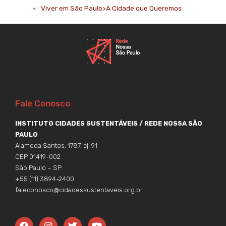
Viver em São Paulo>A Cidade que Queremos
Fale Conosco
INSTITUTO CIDADES SUSTENTÁVEIS / REDE NOSSA SÃO
PAULO
Alameda Santos, 1787, cj. 91
CEP 01419-002
São Paulo – SP
+55 (11) 3894-2400
faleconosco@cidadessustentaveis.org.br
F
I
T
Y