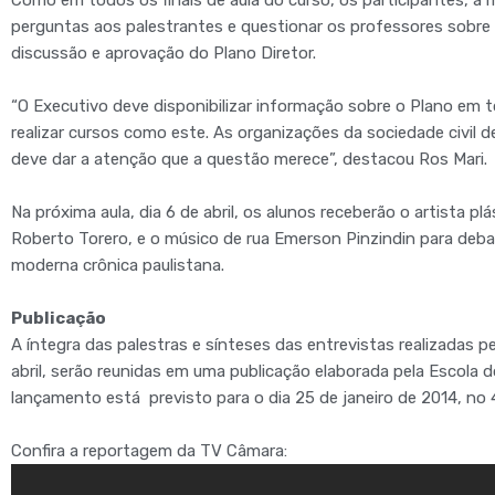
Como em todos os finais de aula do curso, os participantes, a 
perguntas aos palestrantes e questionar os professores sobr
discussão e aprovação do Plano Diretor.
“O Executivo deve disponibilizar informação sobre o Plano em t
realizar cursos como este. As organizações da sociedade civil d
deve dar a atenção que a questão merece”, destacou Ros Mari.
Na próxima aula, dia 6 de abril, os alunos receberão o artista p
Roberto Torero, e o músico de rua Emerson Pinzindin para deb
moderna crônica paulistana.
Publicação
A íntegra das palestras e sínteses das entrevistas realizadas p
abril, serão reunidas em uma publicação elaborada pela Escola
lançamento está previsto para o dia 25 de janeiro de 2014, no 46
Confira a reportagem da TV Câmara: