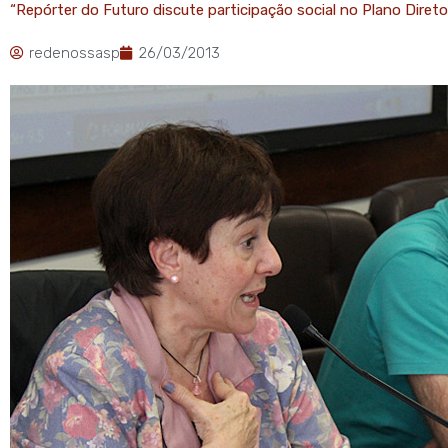
“Repórter do Futuro discute participação social no Plano Diret
redenossasp
26/03/2013