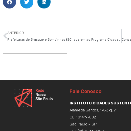
Anterior
ANTERIOR
Prefeituras de Brusque e Bombinhas (SC) aderem ao Programa Cidades Sustentáveis
Fale Conosco
INSTITUTO CIDADES SUSTENTÁ
Alameda Santos, 1787, cj. 91
CEP 01419-002
São Paulo – SP