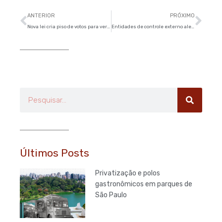
Anterior
Pró
ANTERIOR
PRÓXIMO
Nova lei cria piso de votos para vereadores serem eleitos
Entidades de controle externo alertam para ‘riscos’ à Lei da Ficha Limpa
Pesquisar
Últimos Posts
Privatização e polos
gastronômicos em parques de
São Paulo