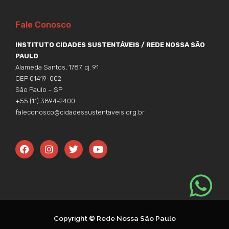
Fale Conosco
INSTITUTO CIDADES SUSTENTÁVEIS / REDE NOSSA SÃO
PAULO
Alameda Santos, 1787, cj. 91
CEP 01419-002
São Paulo – SP
+55 (11) 3894-2400
faleconosco@cidadessustentaveis.org.br
F
I
T
Y
a
n
w
o
c
s
i
u
e
t
t
t
b
a
t
u
o
g
e
b
o
r
r
e
k
a
m
Copyright © Rede Nossa São Paulo