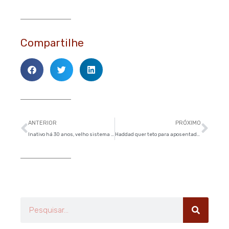
Compartilhe
Anterior
Pró
ANTERIOR
PRÓXIMO
Inativo há 30 anos, velho sistema Cantareira tem águas desperdiçadas
Haddad quer teto para aposentadoria e criação de plano privado
Pesquisar