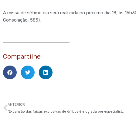
A missa de sétimo dia será realizada no próximo dia 18, às 15h
Consolação, 585).
Compartilhe
Anterior
ANTERIOR
“Expansão das faixas exclusivas de ônibus é elogiada por especialistas em trânsito: ‘Esperamos 40 anos por isso’”, R7