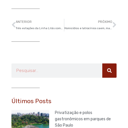
Anterior
Pró
ANTERIOR
PRÓXIMO
Três estações da Linha Lilás começam a operar integralmente
Homicídios e latrocínios caem, mas estupros crescem em São Paulo
Pesquisar
Últimos Posts
Privatização e polos
gastronômicos em parques de
São Paulo