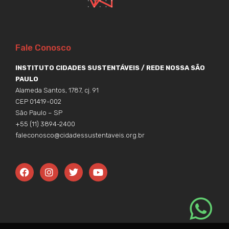
Fale Conosco
INSTITUTO CIDADES SUSTENTÁVEIS / REDE NOSSA SÃO
PAULO
Alameda Santos, 1787, cj. 91
CEP 01419-002
São Paulo – SP
+55 (11) 3894-2400
faleconosco@cidadessustentaveis.org.br
F
I
T
Y
a
n
w
o
c
s
i
u
e
t
t
t
b
a
t
u
o
g
e
b
o
r
r
e