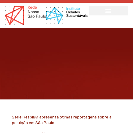
Ir
para
o
conteúdo
Série RespirAr apresenta ótimas reportagens sobre a
poluição em São Paulo