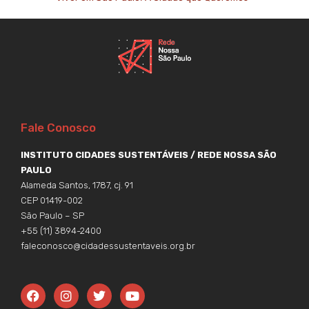
Fale Conosco
INSTITUTO CIDADES SUSTENTÁVEIS / REDE NOSSA SÃO
PAULO
Alameda Santos, 1787, cj. 91
CEP 01419-002
São Paulo – SP
+55 (11) 3894-2400
faleconosco@cidadessustentaveis.org.br
F
I
T
Y
a
n
w
o