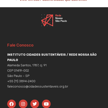
Fale Conosco
INSTITUTO CIDADES SUSTENTÁVEIS / REDE NOSSA SÃO
PAULO
Alameda Santos, 1787, cj. 91
CEP 01419-002
São Paulo – SP
+55 (11) 3894-2400
faleconosco@cidadessustentaveis.org.br
F
I
T
Y
a
n
w
o