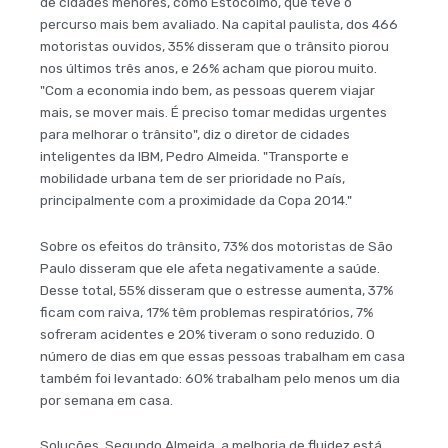
de cidades menores, como Estocolmo, que teve o
percurso mais bem avaliado. Na capital paulista, dos 466
motoristas ouvidos, 35% disseram que o trânsito piorou
nos últimos três anos, e 26% acham que piorou muito.
"Com a economia indo bem, as pessoas querem viajar
mais, se mover mais. É preciso tomar medidas urgentes
para melhorar o trânsito", diz o diretor de cidades
inteligentes da IBM, Pedro Almeida. "Transporte e
mobilidade urbana tem de ser prioridade no País,
principalmente com a proximidade da Copa 2014."
Sobre os efeitos do trânsito, 73% dos motoristas de São
Paulo disseram que ele afeta negativamente a saúde.
Desse total, 55% disseram que o estresse aumenta, 37%
ficam com raiva, 17% têm problemas respiratórios, 7%
sofreram acidentes e 20% tiveram o sono reduzido. O
número de dias em que essas pessoas trabalham em casa
também foi levantado: 60% trabalham pelo menos um dia
por semana em casa.
Soluções. Segundo Almeida, a melhoria de fluidez está