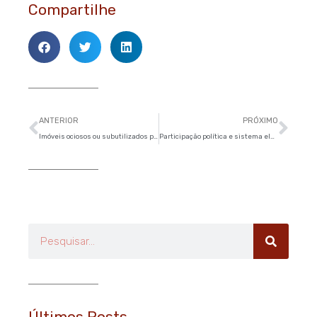
Compartilhe
Anterior
Pró
ANTERIOR
PRÓXIMO
Imóveis ociosos ou subutilizados pagarão mais IPTU na cidade de São Paulo
Participação política e sistema eleitoral são destaques em debate com candidatos ao Senado
Pesquisar
Últimos Posts