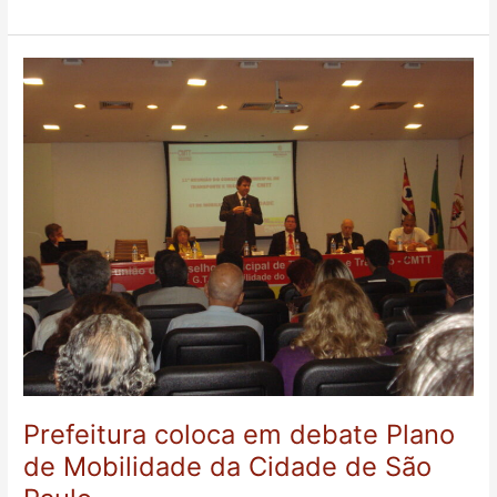
Prefeitura
coloca
em
debate
Plano
de
Mobilidade
da
Cidade
de
São
Paulo
Prefeitura coloca em debate Plano
de Mobilidade da Cidade de São