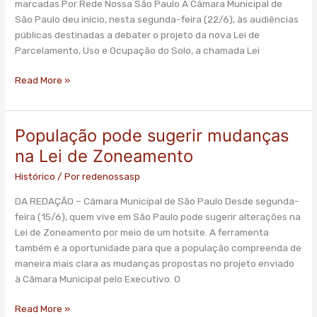
marcadas Por Rede Nossa São Paulo A Câmara Municipal de
da
São Paulo deu início, nesta segunda-feira (22/6), às audiências
Lei
públicas destinadas a debater o projeto da nova Lei de
de
Parcelamento, Uso e Ocupação do Solo, a chamada Lei
Zoneamento
Read More »
População pode sugerir mudanças
População
pode
na Lei de Zoneamento
sugerir
Histórico
/ Por
redenossasp
mudanças
na
DA REDAÇÃO – Câmara Municipal de São Paulo Desde segunda-
Lei
feira (15/6), quem vive em São Paulo pode sugerir alterações na
de
Lei de Zoneamento por meio de um hotsite. A ferramenta
Zoneamento
também é a oportunidade para que a população compreenda de
maneira mais clara as mudanças propostas no projeto enviado
à Câmara Municipal pelo Executivo. O
Read More »