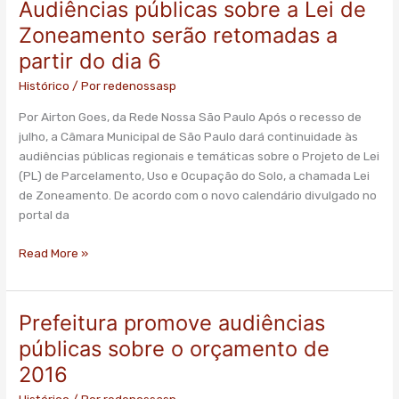
Audiências públicas sobre a Lei de
Audiências
públicas
Zoneamento serão retomadas a
sobre
partir do dia 6
a
Lei
Histórico
/ Por
redenossasp
de
Por Airton Goes, da Rede Nossa São Paulo Após o recesso de
Zoneamento
julho, a Câmara Municipal de São Paulo dará continuidade às
serão
audiências públicas regionais e temáticas sobre o Projeto de Lei
retomadas
(PL) de Parcelamento, Uso e Ocupação do Solo, a chamada Lei
a
de Zoneamento. De acordo com o novo calendário divulgado no
partir
portal da
do
dia
Read More »
6
Prefeitura promove audiências
Prefeitura
promove
públicas sobre o orçamento de
audiências
2016
públicas
sobre