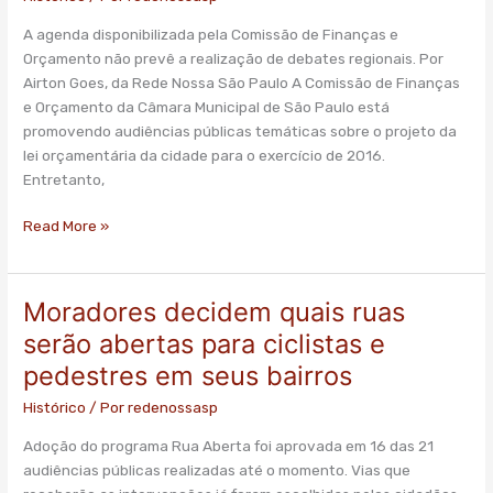
sobre
A agenda disponibilizada pela Comissão de Finanças e
o
Orçamento não prevê a realização de debates regionais. Por
orçamento
Airton Goes, da Rede Nossa São Paulo A Comissão de Finanças
da
e Orçamento da Câmara Municipal de São Paulo está
cidade
promovendo audiências públicas temáticas sobre o projeto da
para
lei orçamentária da cidade para o exercício de 2016.
2016
Entretanto,
Read More »
Moradores decidem quais ruas
Moradores
decidem
serão abertas para ciclistas e
quais
pedestres em seus bairros
ruas
serão
Histórico
/ Por
redenossasp
abertas
Adoção do programa Rua Aberta foi aprovada em 16 das 21
para
audiências públicas realizadas até o momento. Vias que
ciclistas