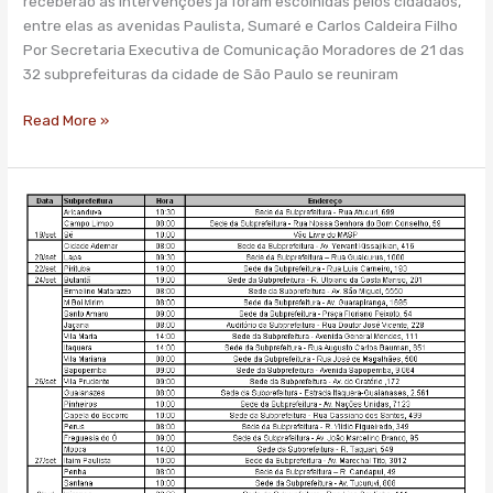
receberão as intervenções já foram escolhidas pelos cidadãos,
e
entre elas as avenidas Paulista, Sumaré e Carlos Caldeira Filho
pedestres
Por Secretaria Executiva de Comunicação Moradores de 21 das
em
32 subprefeituras da cidade de São Paulo se reuniram
seus
bairros
Read More »
Prefeitura
promove
audiências
públicas
para
abertura
de
ruas
aos
domingos