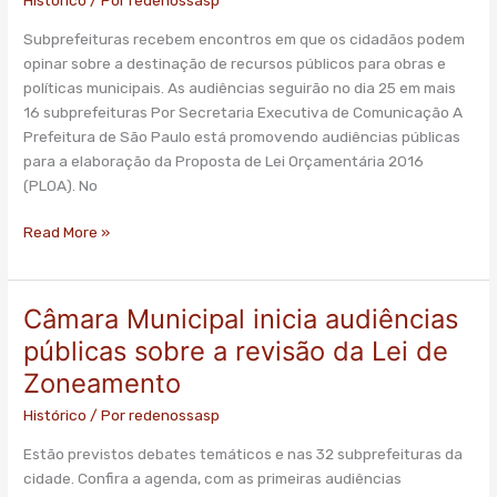
Histórico
/ Por
redenossasp
o
Subprefeituras recebem encontros em que os cidadãos podem
orçamento
opinar sobre a destinação de recursos públicos para obras e
de
políticas municipais. As audiências seguirão no dia 25 em mais
2016
16 subprefeituras Por Secretaria Executiva de Comunicação A
Prefeitura de São Paulo está promovendo audiências públicas
para a elaboração da Proposta de Lei Orçamentária 2016
(PLOA). No
Read More »
Câmara Municipal inicia audiências
Câmara
Municipal
públicas sobre a revisão da Lei de
inicia
Zoneamento
audiências
públicas
Histórico
/ Por
redenossasp
sobre
Estão previstos debates temáticos e nas 32 subprefeituras da
a
cidade. Confira a agenda, com as primeiras audiências
revisão