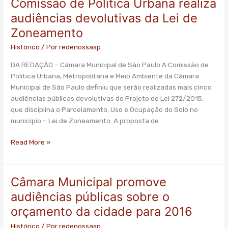
Comissão de Política Urbana realiza
Comissão
de
audiências devolutivas da Lei de
Política
Zoneamento
Urbana
realiza
Histórico
/ Por
redenossasp
audiências
DA REDAÇÃO – Câmara Municipal de São Paulo A Comissão de
devolutivas
Política Urbana, Metropolitana e Meio Ambiente da Câmara
da
Municipal de São Paulo definiu que serão realizadas mais cinco
Lei
audiências públicas devolutivas do Projeto de Lei 272/2015,
de
que disciplina o Parcelamento, Uso e Ocupação do Solo no
Zoneamento
município – Lei de Zoneamento. A proposta de
Read More »
Câmara Municipal promove
Câmara
Municipal
audiências públicas sobre o
promove
orçamento da cidade para 2016
audiências
públicas
Histórico
/ Por
redenossasp