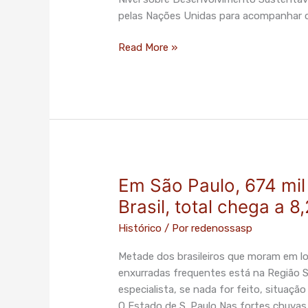
pelas Nações Unidas para acompanhar 
Read More »
Em São Paulo, 674 mil
Em
São
Brasil, total chega a 8
Paulo,
Histórico
/ Por
redenossasp
674
mil
Metade dos brasileiros que moram em lo
vivem
enxurradas frequentes está na Região S
em
especialista, se nada for feito, situaç
áreas
O Estado de S. Paulo Nas fortes chuvas d