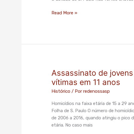
de
risco;
Read More »
no
Brasil,
total
chega
a
8,2
mi
Assassinato de jovens
Assassinato
de
vítimas em 11 anos
jovens
Histórico
/ Por
redenossasp
cresce,
e
Homicídios na faixa etária de 15 a 29
país
Folha de S. Paulo O número de homicídio
tem
de 2006 a 2016, quando atingiu o pico d
325
etária. No caso mais
mil