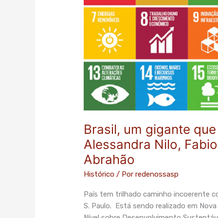
ficará
para
trás?
–
artigo
de
Alessandra
Nilo,
Fabio
de
Almeida
Brasil, um gigante que 
Pinto
Alessandra Nilo, Fabio
e
Abrahão
Jorge
Abrahão
Histórico
/ Por
redenossasp
País tem trilhado caminho incoerente c
S. Paulo. Está sendo realizado em Nova Y
Nível sobre Desenvolvimento Sustentáve