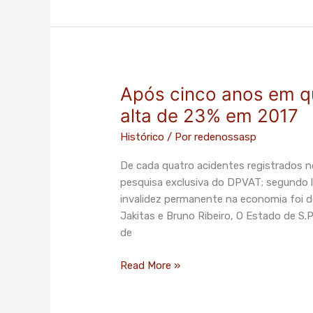
Após cinco anos em qu
Após
cinco
alta de 23% em 2017
anos
Histórico
/ Por
redenossasp
em
queda,
De cada quatro acidentes registrados n
mortes
pesquisa exclusiva do DPVAT; segundo 
no
invalidez permanente na economia foi 
trânsito
Jakitas e Bruno Ribeiro, O Estado de S.
têm
de
alta
de
Read More »
23%
em
2017