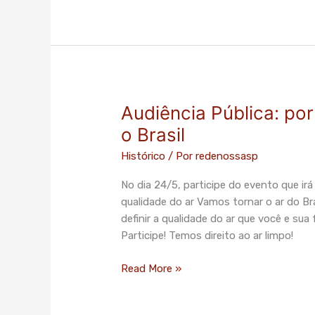
Audiência Pública: por
Audiência
Pública:
o Brasil
por
Histórico
/ Por
redenossasp
uma
política
No dia 24/5, participe do evento que i
de
qualidade do ar Vamos tornar o ar do Br
ar
definir a qualidade do ar que você e sua
limpo
Participe! Temos direito ao ar limpo!
para
o
Read More »
Brasil