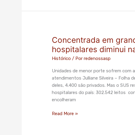
Concentrada em grande
Concentrada
em
hospitalares diminui n
grandes
Histórico
/ Por
redenossasp
cidades,
oferta
Unidades de menor porte sofrem com a c
de
atendimentos Julliane Silveira – Folha d
leitos
deles, 4.400 são privados. Mas o SUS r
hospitalares
hospitalares do país: 302.542 leitos co
diminui
encolheram
na
maior
Read More »
parte
do
país