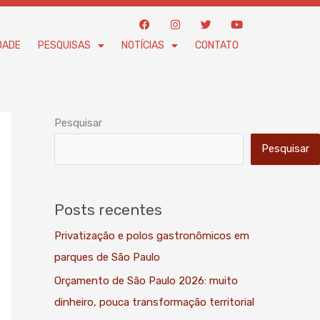
F
I
T
Y
a
n
w
o
c
s
i
u
DADE
PESQUISAS
NOTÍCIAS
CONTATO
e
t
t
t
b
a
t
u
o
g
e
b
o
r
r
e
k
a
m
Pesquisar
Pesquisar
Posts recentes
Privatização e polos gastronômicos em
parques de São Paulo
Orçamento de São Paulo 2026: muito
dinheiro, pouca transformação territorial