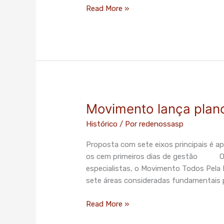
vítimas
Read More »
em
11
anos
Movimento lança plan
Movimento
lança
Histórico
/ Por
redenossasp
plano
para
Proposta com sete eixos principais é ap
melhorar
os cem primeiros dias de gestão O E
educação
especialistas, o Movimento Todos Pela 
sete áreas consideradas fundamentais 
Read More »