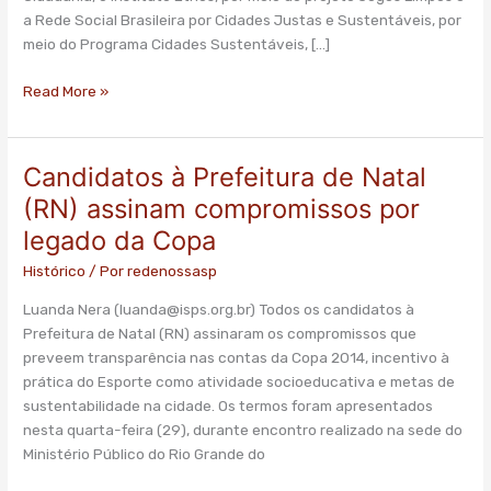
com
a Rede Social Brasileira por Cidades Justas e Sustentáveis, por
legado
meio do Programa Cidades Sustentáveis, […]
social
da
Read More »
Copa
Candidatos à Prefeitura de Natal
Candidatos
à
(RN) assinam compromissos por
Prefeitura
legado da Copa
de
Natal
Histórico
/ Por
redenossasp
(RN)
Luanda Nera (
luanda@isps.org.br
) Todos os candidatos à
assinam
Prefeitura de Natal (RN) assinaram os compromissos que
compromissos
preveem transparência nas contas da Copa 2014, incentivo à
por
prática do Esporte como atividade socioeducativa e metas de
legado
sustentabilidade na cidade. Os termos foram apresentados
da
nesta quarta-feira (29), durante encontro realizado na sede do
Copa
Ministério Público do Rio Grande do