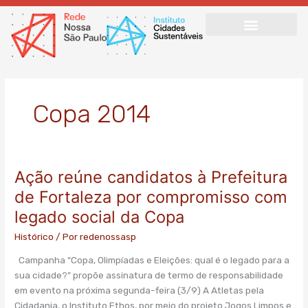
Ir
para
o
conteúdo
Copa 2014
Ação reúne candidatos à Prefeitura
Ação
reúne
de Fortaleza por compromisso com
candidatos
legado social da Copa
à
Prefeitura
Histórico
/ Por
redenossasp
de
Campanha "Copa, Olimpíadas e Eleições: qual é o legado para a
Fortaleza
sua cidade?" propõe assinatura de termo de responsabilidade
por
em evento na próxima segunda-feira (3/9) A Atletas pela
compromisso
Cidadania, o Instituto Ethos, por meio do projeto Jogos Limpos e