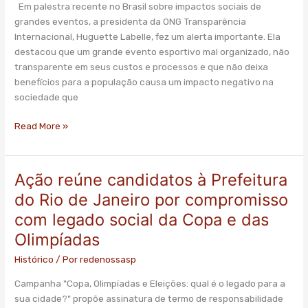
Em palestra recente no Brasil sobre impactos sociais de
Olimpíadas”,
grandes eventos, a presidenta da ONG Transparência
artigo
Internacional, Huguette Labelle, fez um alerta importante. Ela
–
destacou que um grande evento esportivo mal organizado, não
Folha
transparente em seus custos e processos e que não deixa
de
benefícios para a população causa um impacto negativo na
S.
sociedade que
Paulo
Read More »
Ação reúne candidatos à Prefeitura
Ação
reúne
do Rio de Janeiro por compromisso
candidatos
com legado social da Copa e das
à
Olimpíadas
Prefeitura
do
Histórico
/ Por
redenossasp
Rio
de
Campanha "Copa, Olimpíadas e Eleições: qual é o legado para a
Janeiro
sua cidade?" propõe assinatura de termo de responsabilidade