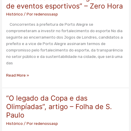
debatem
de eventos esportivos” – Zero Hora
legado
Histórico
/ Por
redenossasp
social
de
Concorrentes à prefeitura de Porto Alegre se
eventos
comprometeram a investir no fortalecimento do esporte No dia
esportivos”
seguinte ao encerramento dos Jogos de Londres, candidatos a
–
prefeito e a vice de Porto Alegre assinaram termos de
Zero
compromisso pelo fortalecimento do esporte, da transparência
Hora
no setor público e da sustentabilidade na cidade, que será uma
das
Read More »
“O legado da Copa e das
“O
legado
Olimpíadas”, artigo – Folha de S.
da
Paulo
Copa
e
Histórico
/ Por
redenossasp
das