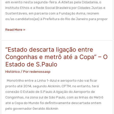
por
em evento nesta segunda-feira. A Atletas pela Cidadania, o
compromisso
Instituto Ethos e a Rede Social Brasileira por Cidades Justas e
com
Sustentáveis, em parceria com a Fundação Avina, reúnem
legado
os/as candidatos(as) à Prefeitura do Rio de Janeiro para propor
social
Read More »
da
Copa
e
das
“Estado descarta ligação entre
“Estado
Olimpíadas
descarta
Congonhas e metrô até a Copa” – O
ligação
Estado de S.Paulo
entre
Congonhas
Histórico
/ Por
redenossasp
e
Monotrilho entre a Linha 1-Azul e aeroporto não vai ficar
metrô
pronto até 2014, segundo Alckmin; CPTM, no entanto, terá
até
conexão O Estado de S.Paulo A ligação do Aeroporto de
a
Congonhas, na zona sul de São Paulo, com as linhas do Metrô
Copa”
até a Copa do Mundo foi definitivamente descartada ontem
–
pelo governador Geraldo Alckmin
O