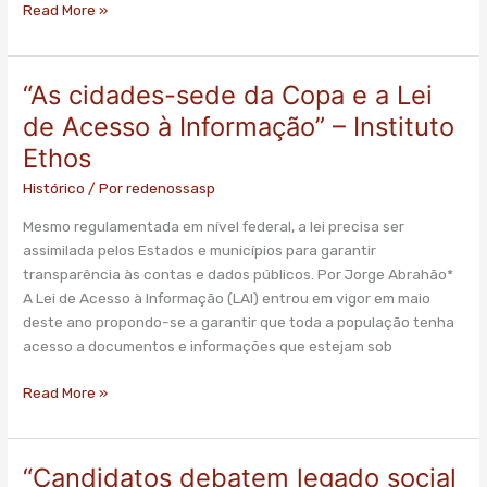
Read More »
“As cidades-sede da Copa e a Lei
“As
cidades-
de Acesso à Informação” – Instituto
sede
Ethos
da
Copa
Histórico
/ Por
redenossasp
e
Mesmo regulamentada em nível federal, a lei precisa ser
a
assimilada pelos Estados e municípios para garantir
Lei
transparência às contas e dados públicos. Por Jorge Abrahão*
de
A Lei de Acesso à Informação (LAI) entrou em vigor em maio
Acesso
deste ano propondo-se a garantir que toda a população tenha
à
acesso a documentos e informações que estejam sob
Informação”
–
Read More »
Instituto
Ethos
“Candidatos debatem legado social
“Candidatos