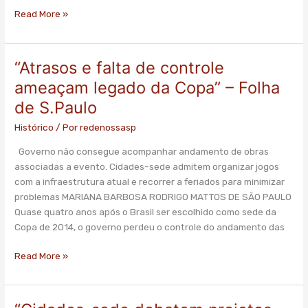
Estado
Read More »
de
S.Paulo
“Atrasos e falta de controle
“Atrasos
e
ameaçam legado da Copa” – Folha
falta
de S.Paulo
de
controle
Histórico
/ Por
redenossasp
ameaçam
Governo não consegue acompanhar andamento de obras
legado
associadas a evento. Cidades-sede admitem organizar jogos
da
com a infraestrutura atual e recorrer a feriados para minimizar
Copa”
problemas MARIANA BARBOSA RODRIGO MATTOS DE SÃO PAULO
–
Quase quatro anos após o Brasil ser escolhido como sede da
Folha
Copa de 2014, o governo perdeu o controle do andamento das
de
S.Paulo
Read More »
“Cidades-