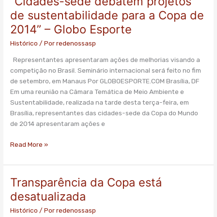
“Cidades-sede debatem projetos
sede
de sustentabilidade para a Copa de
debatem
2014” – Globo Esporte
projetos
de
Histórico
/ Por
redenossasp
sustentabilidade
Representantes apresentaram ações de melhorias visando a
para
competição no Brasil. Seminário internacional será feito no fim
a
de setembro, em Manaus Por GLOBOESPORTE.COM Brasília, DF
Copa
Em uma reunião na Câmara Temática de Meio Ambiente e
de
Sustentabilidade, realizada na tarde desta terça-feira, em
2014”
Brasília, representantes das cidades-sede da Copa do Mundo
–
de 2014 apresentaram ações e
Globo
Esporte
Read More »
Transparência da Copa está
Transparência
da
desatualizada
Copa
Histórico
/ Por
redenossasp
está