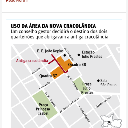
Read More »
Prefeitura
se
prepara
para
definir
uso
de
espaço
da
antiga
cracolândia