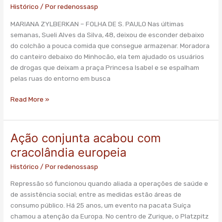
dispersão
Histórico
/ Por
redenossasp
de
MARIANA ZYLBERKAN – FOLHA DE S. PAULO Nas últimas
usuários
semanas, Sueli Alves da Silva, 48, deixou de esconder debaixo
pela
do colchão a pouca comida que consegue armazenar. Moradora
região
do canteiro debaixo do Minhocão, ela tem ajudado os usuários
central
de drogas que deixam a praça Princesa Isabel e se espalham
de
pelas ruas do entorno em busca
SP
Read More »
Ação conjunta acabou com
Ação
conjunta
cracolândia europeia
acabou
Histórico
/ Por
redenossasp
com
cracolândia
Repressão só funcionou quando aliada a operações de saúde e
europeia
de assistência social; entre as medidas estão áreas de
consumo público. Há 25 anos, um evento na pacata Suíça
chamou a atenção da Europa. No centro de Zurique, o Platzpitz