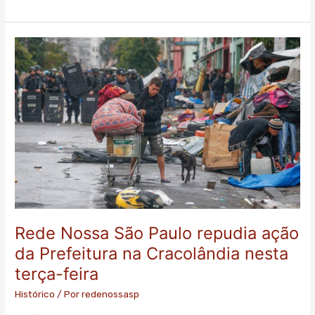
Rede
Nossa
São
Paulo
repudia
ação
da
Prefeitura
na
Cracolândia
nesta
terça-
Rede Nossa São Paulo repudia ação
feira
da Prefeitura na Cracolândia nesta
terça-feira
Histórico
/ Por
redenossasp