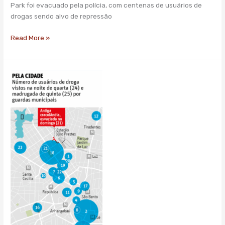
Park foi evacuado pela polícia, com centenas de usuários de
drogas sendo alvo de repressão
Read More »
Antiga
cracolândia
agora
se
espalha
por
23
pontos,
do
Minhocão
à
Paulista