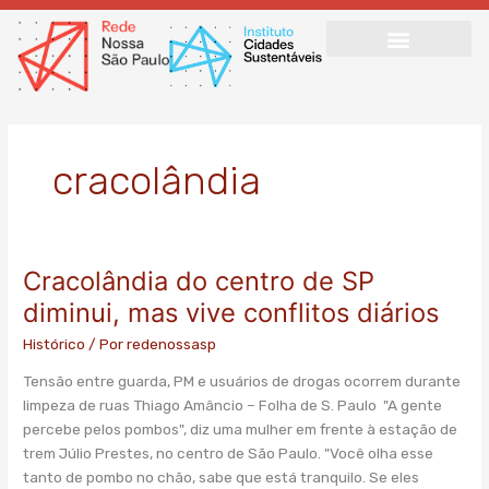
Ir
para
o
conteúdo
cracolândia
Cracolândia do centro de SP
Cracolândia
do
diminui, mas vive conflitos diários
centro
Histórico
/ Por
redenossasp
de
SP
Tensão entre guarda, PM e usuários de drogas ocorrem durante
diminui,
limpeza de ruas Thiago Amâncio – Folha de S. Paulo "A gente
mas
percebe pelos pombos", diz uma mulher em frente à estação de
vive
trem Júlio Prestes, no centro de São Paulo. "Você olha esse
conflitos
tanto de pombo no chão, sabe que está tranquilo. Se eles