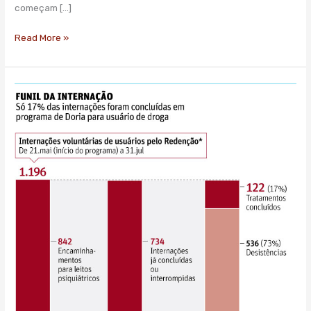
diários
começam […]
Read More »
Apenas
17%
concluem
internação
em
ação
anticrack
da
gestão
Doria