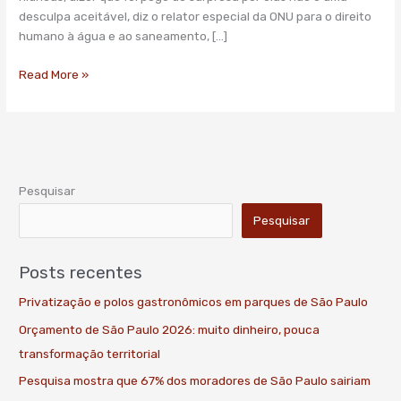
não
desculpa aceitável, diz o relator especial da ONU para o direito
é
humano à água e ao saneamento, […]
desculpa
para
Read More »
falta
d’água
Pesquisar
Pesquisar
Posts recentes
Privatização e polos gastronômicos em parques de São Paulo
Orçamento de São Paulo 2026: muito dinheiro, pouca
transformação territorial
Pesquisa mostra que 67% dos moradores de São Paulo sairiam