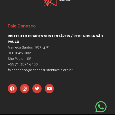
Fale Conosco
INSTITUTO CIDADES SUSTENTÁVEIS / REDE NOSSA SÃO
PAULO
Alameda Santos, 1787, cj. 91
CEP 01419-002
São Paulo – SP
+55 (11) 3894-2400
faleconosco@cidadessustentaveis.org.br
F
I
T
Y
a
n
w
o
c
s
i
u
e
t
t
t
b
a
t
u
o
g
e
b
o
r
r
e