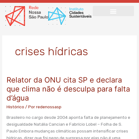
Ir
para
o
conteúdo
crises hídricas
Relator da ONU cita SP e declara
Relator
da
que clima não é desculpa para falta
ONU
d’água
cita
SP
Histórico
/ Por
redenossasp
e
Brasileiro no cargo desde 2004 aponta falta de planejamento e
declara
desigualdade Natália Cancian e Fabrício Lobel – Folha de S.
que
Paulo Embora mudanças climáticas possam intensificar crises
clima
hídricas, dizer que foi pego de surpresa por elas não é uma