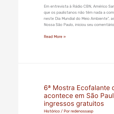
significativa
Em entrevista à Rádio CBN, Américo Sam
na
que os paulistanos não têm nada a co
agenda
neste Dia Mundial do Meio Ambiente", a
ambiental
Nossa São Paulo, iniciou seu comentári
de
SP
Read More »
6ª Mostra Ecofalante
6ª
Mostra
acontece em São Paulo
Ecofalante
ingressos gratuitos
de
Cinema
Histórico
/ Por
redenossasp