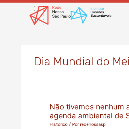
Ir
para
o
conteúdo
Dia Mundial do Me
Não tivemos nenhum av
Não
tivemos
agenda ambiental de 
nenhum
Histórico
/ Por
redenossasp
avanço