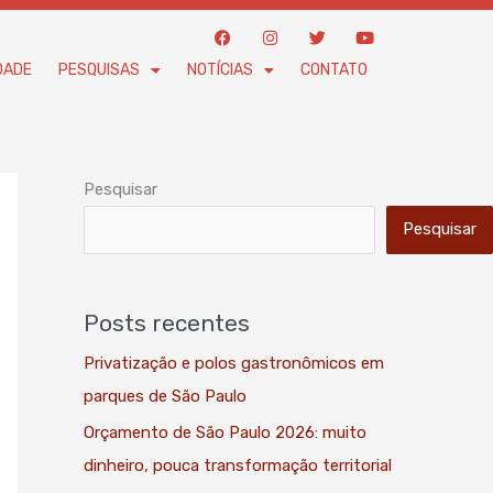
F
I
T
Y
a
n
w
o
c
s
i
u
DADE
PESQUISAS
NOTÍCIAS
CONTATO
e
t
t
t
b
a
t
u
o
g
e
b
o
r
r
e
k
a
m
Pesquisar
Pesquisar
Posts recentes
Privatização e polos gastronômicos em
parques de São Paulo
Orçamento de São Paulo 2026: muito
dinheiro, pouca transformação territorial