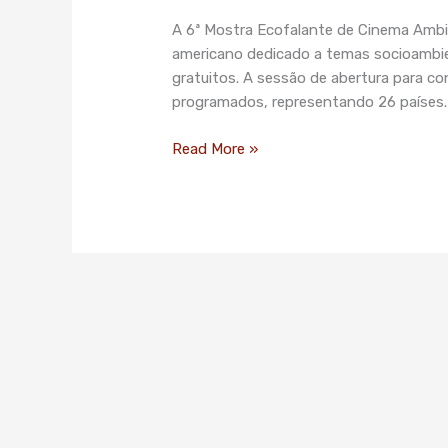
Ambiental
​A​ 6ª Mostra Ecofalante de Cinema Ambi
acontece
americano dedicado a temas socioambien
em
gratuitos. A sessão de abertura para con
São
programados, representando 26 países. 
Paulo,
de
Read More »
1º
a
14
de
junho,
com
ingressos
gratuitos