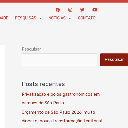
F
I
T
Y
a
n
w
o
c
s
i
u
DADE
PESQUISAS
NOTÍCIAS
CONTATO
e
t
t
t
b
a
t
u
o
g
e
b
o
r
r
e
k
a
m
Pesquisar
Pesquisar
Posts recentes
Privatização e polos gastronômicos em
parques de São Paulo
Orçamento de São Paulo 2026: muito
dinheiro, pouca transformação territorial