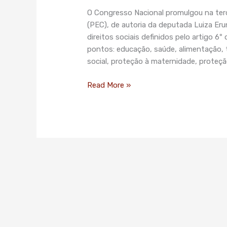
direito
O Congresso Nacional promulgou na terç
social
(PEC), de autoria da deputada Luiza Eru
na
direitos sociais definidos pelo artigo 6º
Constituição
pontos: educação, saúde, alimentação, t
social, proteção à maternidade, proteçã
Read More »