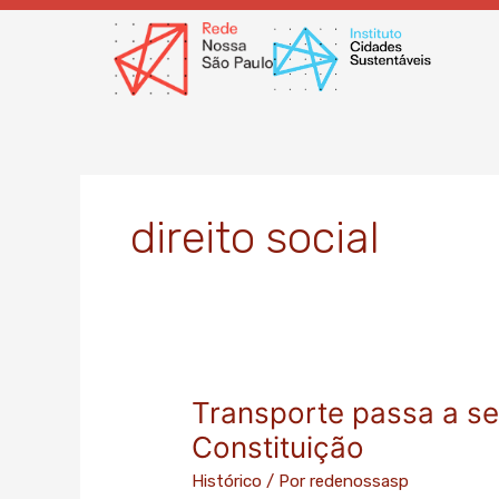
Ir
para
o
conteúdo
direito social
Transporte passa a ser
Transporte
passa
Constituição
a
Histórico
/ Por
redenossasp
ser