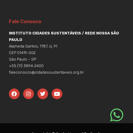
Fale Conosco
INSTITUTO CIDADES SUSTENTÁVEIS / REDE NOSSA SÃO
PAULO
Alameda Santos, 1787, cj. 91
CEP 01419-002
São Paulo – SP
+55 (11) 3894-2400
faleconosco@cidadessustentaveis.org.br
F
I
T
Y
a
n
w
o
c
s
i
u
e
t
t
t
b
a
t
u
o
g
e
b
o
r
r
e
k
a