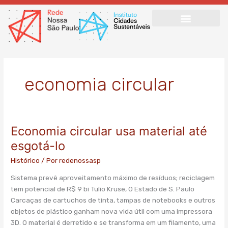
Ir
para
o
conteúdo
economia circular
Economia circular usa material até
Economia
circular
esgotá-lo
usa
Histórico
/ Por
redenossasp
material
até
Sistema prevê aproveitamento máximo de resíduos; reciclagem
esgotá-
tem potencial de R$ 9 bi Tulio Kruse, O Estado de S. Paulo
lo
Carcaças de cartuchos de tinta, tampas de notebooks e outros
objetos de plástico ganham nova vida útil com uma impressora
3D. O material é derretido e se transforma em um filamento, uma