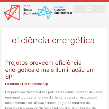
Ir
para
o
conteúdo
eficiência energética
Projetos preveem eficiência
Projetos
preveem
energética e mais iluminação em
eficiência
SP
energética
e
Histórico
/ Por
redenossasp
mais
Por portal da Câmara Municipal de São Paulo O horário de verão,
iluminação
que terminou a zero hora do dia 16 de fevereiro, resultou em
em
uma economia de R$ 405 milhões, segundo relatório do
SP
Operador Nacional do Sistema Elétrico (ONS). No horário de