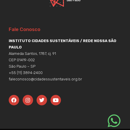
Fale Conosco
INSTITUTO CIDADES SUSTENTÁVEIS / REDE NOSSA SÃO
PAULO
Alameda Santos, 1787, cj. 91
CEP 01419-002
São Paulo – SP
+55 (11) 3894-2400
faleconosco@cidadessustentaveis.org.br
F
I
T
Y
a
n
w
o
c
s
i
u
e
t
t
t
b
a
t
u
o
g
e
b
o
r
r
e