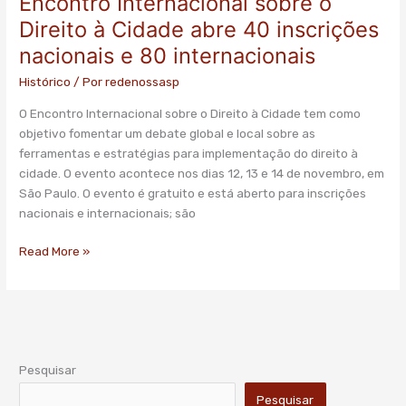
Encontro Internacional sobre o
Internacional
Direito à Cidade abre 40 inscrições
sobre
nacionais e 80 internacionais
o
Direito
Histórico
/ Por
redenossasp
à
O Encontro Internacional sobre o Direito à Cidade tem como
Cidade
objetivo fomentar um debate global e local sobre as
abre
ferramentas e estratégias para implementação do direito à
40
cidade. O evento acontece nos dias 12, 13 e 14 de novembro, em
inscrições
São Paulo. O evento é gratuito e está aberto para inscrições
nacionais
nacionais e internacionais; são
e
80
Read More »
internacionais
Pesquisar
Pesquisar