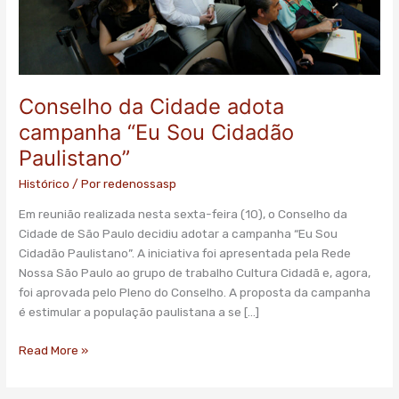
Paulistano”
Conselho da Cidade adota
campanha “Eu Sou Cidadão
Paulistano”
Histórico
/ Por
redenossasp
Em reunião realizada nesta sexta-feira (10), o Conselho da
Cidade de São Paulo decidiu adotar a campanha “Eu Sou
Cidadão Paulistano”. A iniciativa foi apresentada pela Rede
Nossa São Paulo ao grupo de trabalho Cultura Cidadã e, agora,
foi aprovada pelo Pleno do Conselho. A proposta da campanha
é estimular a população paulistana a se […]
Read More »