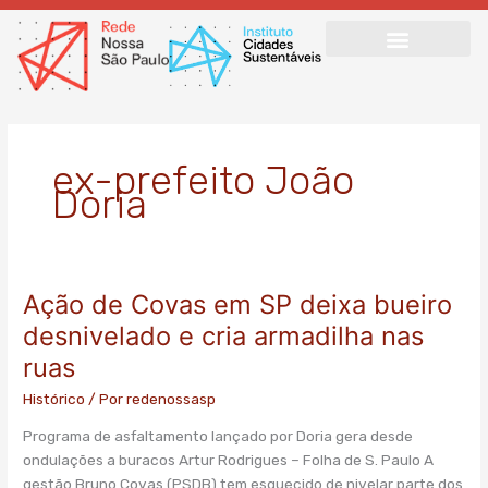
Ir
para
o
conteúdo
ex-prefeito João
Doria
Ação de Covas em SP deixa bueiro
Ação
de
desnivelado e cria armadilha nas
Covas
ruas
em
SP
Histórico
/ Por
redenossasp
deixa
Programa de asfaltamento lançado por Doria gera desde
bueiro
ondulações a buracos Artur Rodrigues – Folha de S. Paulo A
desnivelado
gestão Bruno Covas (PSDB) tem esquecido de nivelar parte dos