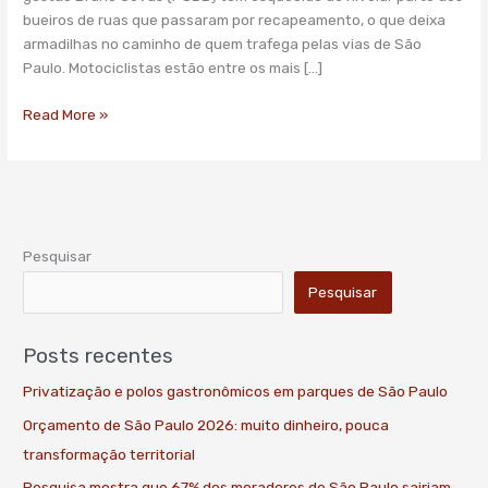
e
bueiros de ruas que passaram por recapeamento, o que deixa
cria
armadilhas no caminho de quem trafega pelas vias de São
armadilha
Paulo. Motociclistas estão entre os mais […]
nas
ruas
Read More »
Pesquisar
Pesquisar
Posts recentes
Privatização e polos gastronômicos em parques de São Paulo
Orçamento de São Paulo 2026: muito dinheiro, pouca
transformação territorial
Pesquisa mostra que 67% dos moradores de São Paulo sairiam