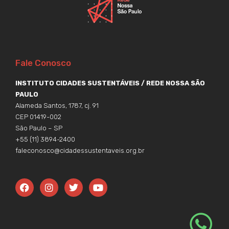
Fale Conosco
INSTITUTO CIDADES SUSTENTÁVEIS / REDE NOSSA SÃO
PAULO
Alameda Santos, 1787, cj. 91
CEP 01419-002
São Paulo – SP
+55 (11) 3894-2400
faleconosco@cidadessustentaveis.org.br
F
I
T
Y
a
n
w
o
c
s
i
u
e
t
t
t
b
a
t
u
o
g
e
b