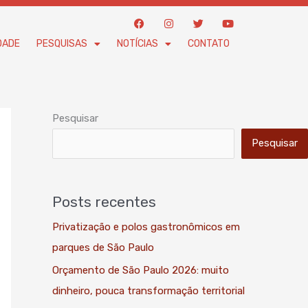
F
I
T
Y
a
n
w
o
c
s
i
u
DADE
PESQUISAS
NOTÍCIAS
CONTATO
e
t
t
t
b
a
t
u
o
g
e
b
o
r
r
e
k
a
m
Pesquisar
Pesquisar
Posts recentes
Privatização e polos gastronômicos em
parques de São Paulo
Orçamento de São Paulo 2026: muito
dinheiro, pouca transformação territorial