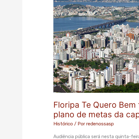
faz
evento
para
fiscalizar
plano
de
metas
da
capital
Floripa Te Quero Bem f
plano de metas da cap
Histórico
/ Por
redenossasp
Audiência pública será nesta quinta-feir