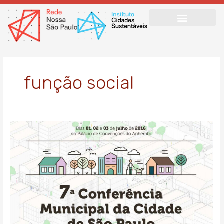
Ir
para
o
conteúdo
função social
VII
Conferência
Municipal
da
Cidade
de
São
Paulo
começa