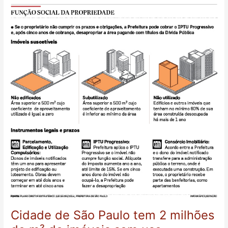
Cidade
de
São
Paulo
tem
2
milhões
de
m²
de
imóveis
sem
uso
Cidade de São Paulo tem 2 milhões