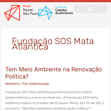
Ir
para
o
conteúdo
Fundação SOS Mata
Atlântica
Tem Meio Ambiente na Renovação
Tem
Meio
Política?
Ambiente
Histórico
/ Por
redenossasp
na
Renovação
Fundação SOS Mata Atlântica promove encontro entre
Política?
ambientalistas e novos movimentos A Fundação SOS Mata
Atlântica realiza no próximo dia 8 (sexta-feira), das 9h às 12h, o
encontro “Tem Meio Ambiente na Renovação Política?“.