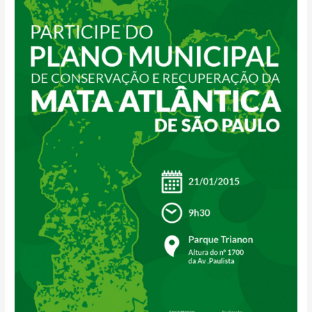
para
criação
do
Plano
de
Mata
Atlântica
de
São
Paulo