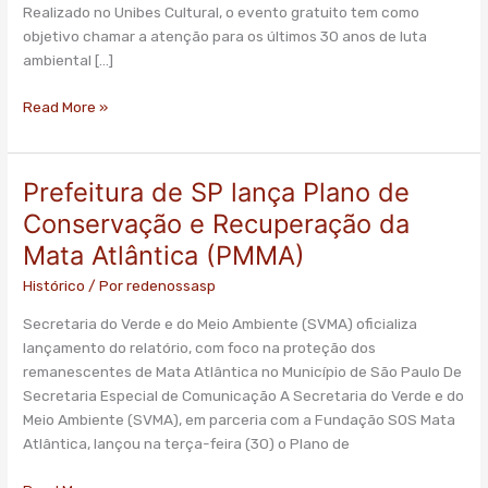
Realizado no Unibes Cultural, o evento gratuito tem como
objetivo chamar a atenção para os últimos 30 anos de luta
ambiental […]
Read More »
Prefeitura de SP lança Plano de
Prefeitura
de
Conservação e Recuperação da
SP
Mata Atlântica (PMMA)
lança
Plano
Histórico
/ Por
redenossasp
de
Secretaria do Verde e do Meio Ambiente (SVMA) oficializa
Conservação
lançamento do relatório, com foco na proteção dos
e
remanescentes de Mata Atlântica no Município de São Paulo De
Recuperação
Secretaria Especial de Comunicação A Secretaria do Verde e do
da
Meio Ambiente (SVMA), em parceria com a Fundação SOS Mata
Mata
Atlântica, lançou na terça-feira (30) o Plano de
Atlântica
(PMMA)