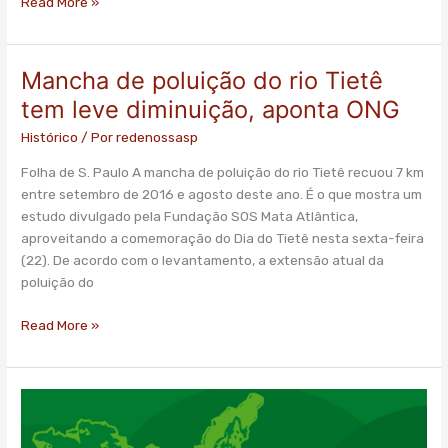
Read More »
Mancha de poluição do rio Tietê
Mancha
de
tem leve diminuição, aponta ONG
poluição
Histórico
/ Por
redenossasp
do
rio
Folha de S. Paulo A mancha de poluição do rio Tietê recuou 7 km
Tietê
entre setembro de 2016 e agosto deste ano. É o que mostra um
tem
estudo divulgado pela Fundação SOS Mata Atlântica,
leve
aproveitando a comemoração do Dia do Tietê nesta sexta-feira
diminuição,
(22). De acordo com o levantamento, a extensão atual da
aponta
poluição do
ONG
Read More »
Fundação
assina
termo