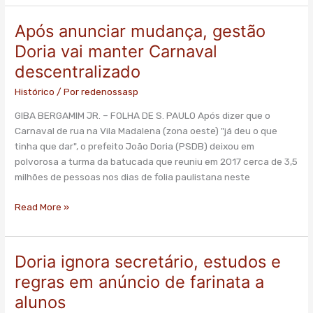
Após anunciar mudança, gestão
Após
anunciar
Doria vai manter Carnaval
mudança,
descentralizado
gestão
Doria
Histórico
/ Por
redenossasp
vai
GIBA BERGAMIM JR. – FOLHA DE S. PAULO Após dizer que o
manter
Carnaval de rua na Vila Madalena (zona oeste) "já deu o que
Carnaval
tinha que dar", o prefeito João Doria (PSDB) deixou em
descentralizado
polvorosa a turma da batucada que reuniu em 2017 cerca de 3,5
milhões de pessoas nos dias de folia paulistana neste
Read More »
Doria ignora secretário, estudos e
Doria
ignora
regras em anúncio de farinata a
secretário,
alunos
estudos