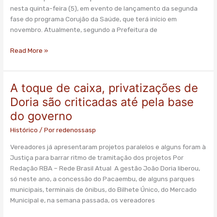
exames
nesta quinta-feira (5), em evento de lançamento da segunda
complexos
fase do programa Corujão da Saúde, que terá início em
até
novembro. Atualmente, segundo a Prefeitura de
março
Read More »
A toque de caixa, privatizações de
A
toque
Doria são criticadas até pela base
de
do governo
caixa,
privatizações
Histórico
/ Por
redenossasp
de
Vereadores já apresentaram projetos paralelos e alguns foram à
Doria
Justiça para barrar ritmo de tramitação dos projetos Por
são
Redação RBA – Rede Brasil Atual A gestão João Doria liberou,
criticadas
só neste ano, a concessão do Pacaembu, de alguns parques
até
municipais, terminais de ônibus, do Bilhete Único, do Mercado
pela
Municipal e, na semana passada, os vereadores
base
do