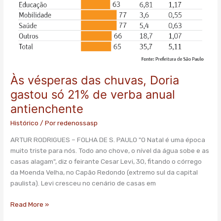
verba
anual
antienchente
Às vésperas das chuvas, Doria
gastou só 21% de verba anual
antienchente
Histórico
/ Por
redenossasp
ARTUR RODRIGUES – FOLHA DE S. PAULO "O Natal é uma época
muito triste para nós. Todo ano chove, o nível da água sobe e as
casas alagam", diz o feirante Cesar Levi, 30, fitando o córrego
da Moenda Velha, no Capão Redondo (extremo sul da capital
paulista). Levi cresceu no cenário de casas em
Read More »