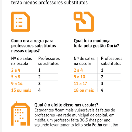
‘professor
coringa’
para
tapar
buracos
em
salas
da
periferia