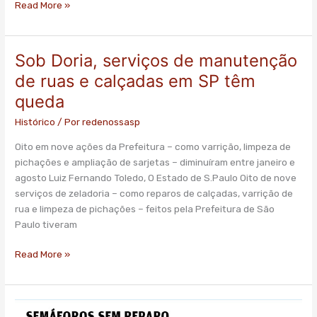
Read More »
governo
Sob Doria, serviços de manutenção
Sob
Doria,
de ruas e calçadas em SP têm
serviços
queda
de
manutenção
Histórico
/ Por
redenossasp
de
Oito em nove ações da Prefeitura – como varrição, limpeza de
ruas
pichações e ampliação de sarjetas – diminuíram entre janeiro e
e
agosto Luiz Fernando Toledo, O Estado de S.Paulo Oito de nove
calçadas
serviços de zeladoria – como reparos de calçadas, varrição de
em
rua e limpeza de pichações – feitos pela Prefeitura de São
SP
Paulo tiveram
têm
queda
Read More »
Com