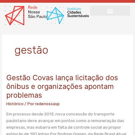
Ir
para
o
conteúdo
gestão
Gestão Covas lança licitação dos
Gestão
Covas
ônibus e organizações apontam
lança
problemas
licitação
dos
Histórico
/ Por
redenossasp
ônibus
Em processo desde 2013, nova concessão do transporte
e
paulistano deve avançar em pontos como a remuneração das
organizações
empresas, mas esbarra em falta de controle social ao propor
apontam
extinção de 190 linhas Por Rodrigo Gomes, da Rede Brasil Atual