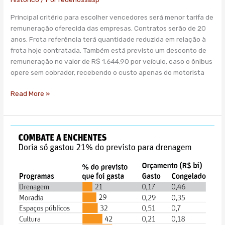
e
Principal critério para escolher vencedores será menor tarifa de
141
remuneração oferecida das empresas. Contratos serão de 20
linhas
anos. Frota referência terá quantidade reduzida em relação à
a
frota hoje contratada. Também está previsto um desconto de
menos
remuneração no valor de R$ 1.644,90 por veículo, caso o ônibus
opere sem cobrador, recebendo o custo apenas do motorista
Read More »
Às
vésperas
das
chuvas,
Doria
gastou
só
21%
de