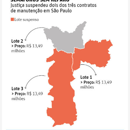
contratos
suspensos,
semáforos
de
São
Paulo
têm
risco
de
novo
apagão