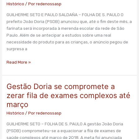
e
Histórico
/ Por
redenossasp
regras
GUILHERME SETO E PAULO SALDAÑA – FOLHA DE S. PAULO O
em
prefeito João Doria (PSDB) anunciou que, até o fim deste mês, a
anúncio
farinata será incorporada à merenda escolar da rede de São
de
Paulo. Além de se antecipar a estudos sobre uma real
farinata
necessidade do produto para as crianças, o anúncio pegou de
a
surpresa a
alunos
Read More »
Gestão Doria se compromete a
Gestão
Doria
zerar fila de exames complexos até
se
março
compromete
a
Histórico
/ Por
redenossasp
zerar
GUILHERME SETO – FOLHA DE S. PAULO A gestão João Doria
fila
(PSDB) comprometeu-se a equacionar a fila de exames de
de
saúde complexos até março de 2018. A meta foi anunciada