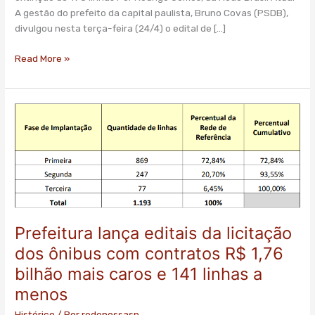
problemas
A gestão do prefeito da capital paulista, Bruno Covas (PSDB),
divulgou nesta terça-feira (24/4) o edital de […]
Read More »
Prefeitura
lança
editais
da
licitação
dos
ônibus
com
Prefeitura lança editais da licitação
contratos
dos ônibus com contratos R$ 1,76
R$
1,76
bilhão mais caros e 141 linhas a
bilhão
menos
mais
caros
Histórico
/ Por
redenossasp