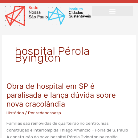
Ir
para
o
conteúdo
hospital Pérola
Byington
Obra de hospital em SP é
Obra
de
paralisada e lança dúvida sobre
hospital
nova cracolândia
em
SP
Histórico
/ Por
redenossasp
é
Famílias são removidas de quarteirão no centro, mas
paralisada
construção é interrompida Thiago Amâncio – Folha de S. Paulo
e
A construção do novo hospital Pérola Byington na região