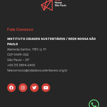
Fale Conosco
INSTITUTO CIDADES SUSTENTÁVEIS / REDE NOSSA SÃO
PAULO
Alameda Santos, 1787, cj. 91
CEP 01419-002
São Paulo – SP
+55 (11) 3894-2400
faleconosco@cidadessustentaveis.org.br
F
I
T
Y
a
n
w
o
c
s
i
u
e
t
t
t
b
a
t
u
o
g
e
b