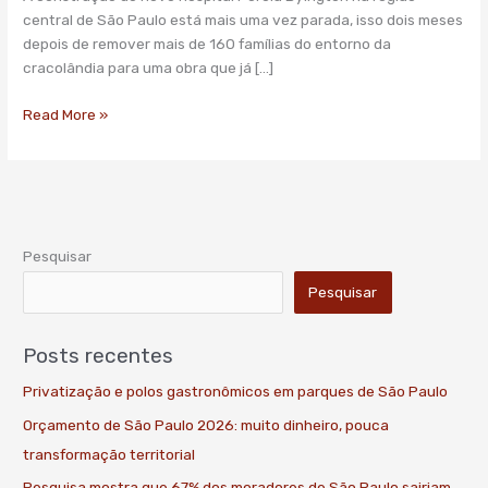
lança
central de São Paulo está mais uma vez parada, isso dois meses
dúvida
depois de remover mais de 160 famílias do entorno da
sobre
cracolândia para uma obra que já […]
nova
cracolândia
Read More »
Pesquisar
Pesquisar
Posts recentes
Privatização e polos gastronômicos em parques de São Paulo
Orçamento de São Paulo 2026: muito dinheiro, pouca
transformação territorial
Pesquisa mostra que 67% dos moradores de São Paulo sairiam